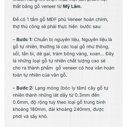
thất bằng gỗ veneer từ
Mỹ Lâm.
Để có 1 tấm gỗ MDF phủ Veneer hoàn chỉnh,
thợ thủ công sẽ phải thực hiện bước sau:
–
Bước 1:
Chuẩn bị nguyên liệu. Nguyên liệu là
gỗ tự nhiên, thường là các loại gỗ như thông,
sồi, tần bì, dẻ gai, tràm bông vàng, xoan… Đây
là những loại gỗ tự nhiên chất lượng cao sẽ
cho ra thành phẩm gỗ veneer có hoa văn hoàn
toàn tự nhiên của vân gỗ.
–
Bước 2:
Lạng mỏng (bóc ly tâm) cây gỗ tự
nhiên thành những lát dầy từ 0.3mm đến
0.6mm, độ rộng tuỳ theo loại gỗ trung bình
khoảng 180mm, dài khoảng 240mm, được
phơi và sấy khô.