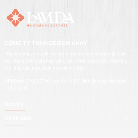
CÔNG TY TNHH DESIGN AKAY
"Design Akay chuyên thi công quảng cáo và nội thất, cam
kết mang đến giải pháp sáng tạo, chất lượng cao, đáp ứng
mọi nhu cầu một cách chuyên nghiệp."
GPKD số:
3702807463 do Sở KHĐT Bình Dương cấp ngày
19/09/2019
Dịch Vụ
Chính Sách