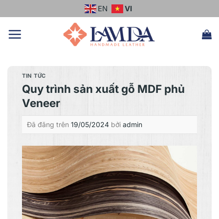
Chuyển
EN
VI
đến
nội
dung
TIN TỨC
Quy trình sản xuất gỗ MDF phủ
Veneer
Đã đăng trên
19/05/2024
bởi
admin